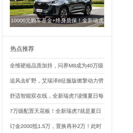
10000元购车基金+终身质保！全新瑞虎
7现在入手正当时
热点推荐
全维硬核品质加持，问界M8成为40万级
家庭出行新标杆
追风去旷野，艾瑞泽8征服版燃擎动力劈
开热浪
舒适智能双在线，全新瑞虎7读懂夏日每
一份出行需求
7万级配置天花板！全新瑞虎7就是夏日
购车优选
订金2000抵1.5万，置换再补2万！此时