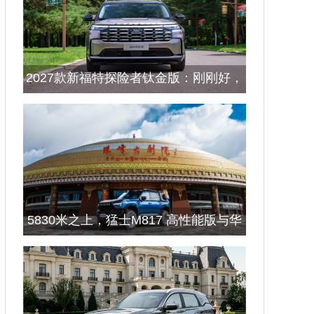
2027款新福特探险者钛金版：刚刚好，
就是最好的答案
5830米之上，猛士M817 高性能版与华
为乾崑智驾ADS 5证明辅助驾驶没有“禁
区”