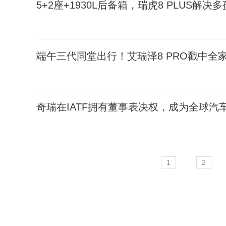
5+2座+1930L后备箱，瑞虎8 PLUS解
端午三代同堂出行！艾瑞泽8 PRO戳中全
奇瑞在IATF拥有董事表决权，成为全球汽
1
2