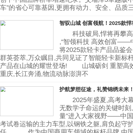
车”的省心可靠基因,更拥有动力、安全、品质
智驭山城 创富领航！2025款悍
科技破局,悍将再攀高峰!
,“智领科技 高效创富—
将2025款轻卡产品品鉴会
群英荟萃,万众瞩目,共同见证了智能轻卡新标杆
产品在山城的耀世登场! 山城砺剑 重塑
重庆,长江奔涌,物流动脉澎湃不
护航梦想征途，礼赞锦绣未来
2025年盛夏,高考大
无数学子命运的关键时刻,
量”进入大家视野——中
考试卷运输的主力车型,以钢铁之躯,肩负起守
任。 作为中国商用车领域的标杆品牌,中