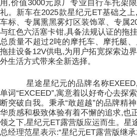
用,价值3000元原厂专业自行车托架
礼。新车在2025款星纪元ET基础之
车标、专属熏黑雾灯区装饰罩、专属2
与红色六活塞卡钳,具备法规认证的拖挂
总质量不超过2吨的摩托车、摩托艇、
拖挂设备12V供电,为用户拓宽探索边
外生活方式带来全新选择。
星途星纪元的品牌名称EXEED
单词“EXCEED”,寓意着以好奇心去探
断突破自我。秉承“敢超越”的品牌精神
华质感和极致体验有着不懈的追求,也
领之下,星纪元ET露营版应运而生。星
总经理范星表示:“星纪元ET露营版继承2