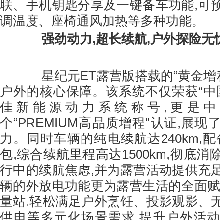
联、手机钥匙分享及一键备车功能,可
调温度、座椅通风加热等多种功能。
强劲动力,超长续航,户外探险无
星纪元ET露营版搭载的“黄金增程
户外的核心保障。该系统不仅荣获“中国
佳新能源动力系统称号,更是中
个“PREMIUM高品质增程”认证,展
力。同时车辆的纯电续航达240km,配备
包,综合续航里程高达1500km,彻底
行中的续航焦虑,并为露营活动提供充
辆的外放电功能更为露营生活的全面赋
量站,轻松满足户外烹饪、投影观影、
供电等多元化场景需求,提升户外活