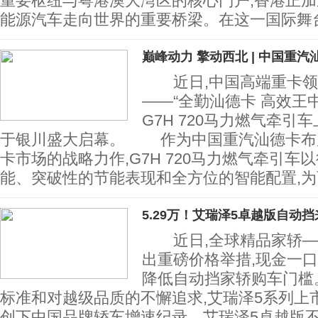
重要枢纽与粤港澳大湾区的核心门户,香港正
能源汽车走向世界的重要桥梁。在这一国际舞
巅峰动力 擎动西北 | 中国重汽
近日,中国高端重卡领
——“全勤汕德卡 高效王
G7H 720马力燃气牵引
于银川盛大启幕。 作为中国重汽汕德卡布
卡市场的战略力作,G7H 720马力燃气牵引车
能、突破性的节能表现和全方位的智能配置,为
5.29万！艾瑞泽5卓越版自动挡
近日,全球精品家轿—
出重磅价格举措,现金一口价
降低自动挡家轿购车门槛
标准和对越级品质的不懈追求,艾瑞泽5系列上
创下中国品牌轿车增速纪录。艾瑞泽5卓越版不