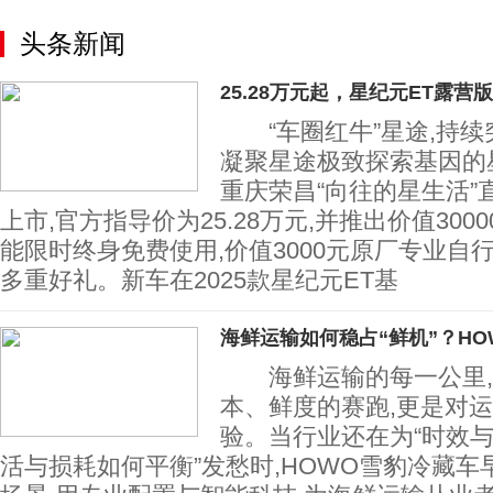
头条新闻
25.28万元起，星纪元ET露营
“车圈红牛”星途,持续突
凝聚星途极致探索基因的
重庆荣昌“向往的星生活”
上市,官方指导价为25.28万元,并推出价值30
能限时终身免费使用,价值3000元原厂专业自
多重好礼。新车在2025款星纪元ET基
海鲜运输如何稳占“鲜机”？HO
海鲜运输的每一公里,
本、鲜度的赛跑,更是对
验。当行业还在为“时效与
活与损耗如何平衡”发愁时,HOWO雪豹冷藏