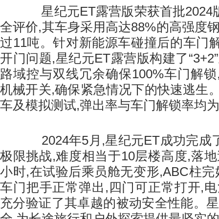
星纪元ET露营版荣获首批2024版
全评价,其车身采用高达88%的高强度
过11吨。针对新能源车碰撞后的车门
开门问题,星纪元ET露营版构建了“3+2
路域控与双线冗余确保100%车门解锁
机械开关,确保紧急情况下的快速逃生。
车及模拟测试,弹出率与车门解锁率均为1
2024年5月,星纪元ET成功完成了
极限挑战,难度相当于10层楼高度,落地
小时,在试验后乘员舱无变形,ABC柱完
车门把手正常弹出,四门可正常打开,电
充分验证了其卓越的被动安全性能。星
全,为长途旅行和户外探索提供最坚实