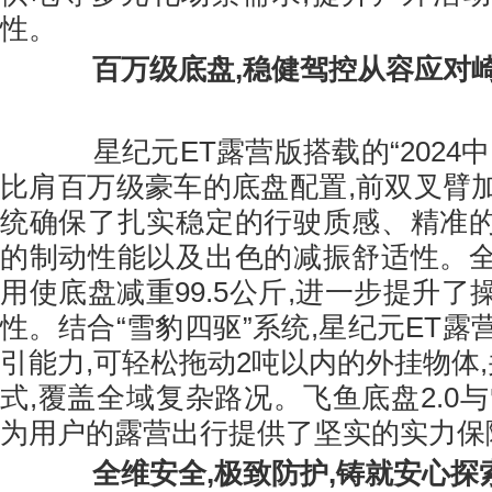
性。
百万级底盘,稳健驾控从容应对
星纪元ET露营版搭载的“2024中
比肩百万级豪车的底盘配置,前双叉臂
统确保了扎实稳定的行驶质感、精准
的制动性能以及出色的减振舒适性。
用使底盘减重99.5公斤,进一步提升
性。结合“雪豹四驱”系统,星纪元ET
引能力,可轻松拖动2吨以内的外挂物体
式,覆盖全域复杂路况。飞鱼底盘2.0
为用户的露营出行提供了坚实的实力保
全维安全,极致防护,铸就安心探