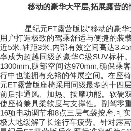
移动的豪华大平层,拓展露营的
星纪元ET露营版以“移动的豪华大
用户打造极致的驾乘舒适与便捷的装
近5米,轴距3米,内部有效空间高达3.45
率成为超越同级的豪华C级SUV标杆
1300mm,腿部空间达970mm,确保
行中也能拥有充裕的伸展空间。在座椅
元ET露营版座椅采用同级最多的十四层
前后排通风、加热、按摩功能。软硬
使座椅兼具柔软度与支撑性。副驾零
16项电动调节和8点三层气袋按摩,可
极大地缓解了长途行车疲劳。针对露营