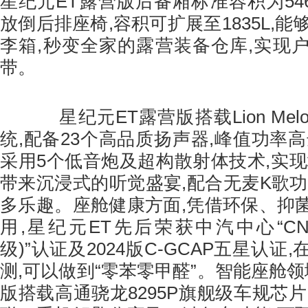
星纪元ET露营版后备厢标准容积为54
放倒后排座椅,容积可扩展至1835L,能够
李箱,秒变全家的露营装备仓库,实现
带。
星纪元ET露营版搭载Lion Mel
统,配备23个高品质扬声器,峰值功率高达
采用5个低音炮及超构散射体技术,实现
带来沉浸式的听觉盛宴,配合无麦K歌功
多乐趣。座舱健康方面,凭借环保、抑
用,星纪元ET先后荣获中汽中心“CN
级)”认证及2024版C-GCAP五星认证
测,可以做到“零苯零甲醛”。智能座舱领
版搭载高通骁龙8295P旗舰级车规芯