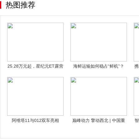
热图推荐
25.28万元起，星纪元ET露营
海鲜运输如何稳占“鲜机”？
携
版上
HOWO雪
阿维塔11与012双车亮相
巅峰动力 擎动西北 | 中国重
智
2025香
汽汕德