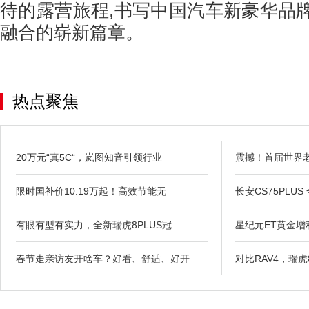
待的露营旅程,书写中国汽车新豪华品
融合的崭新篇章。
热点聚焦
20万元“真5C“，岚图知音引领行业
震撼！首届世界
限时国补价10.19万起！高效节能无
长安CS75PLUS
有眼有型有实力，全新瑞虎8PLUS冠
星纪元ET黄金
春节走亲访友开啥车？好看、舒适、好开
对比RAV4，瑞