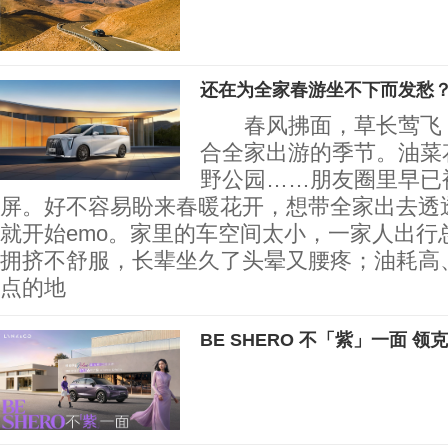
还在为全家春游坐不下而发愁？
春风拂面，草长莺飞，
合全家出游的季节。油菜
野公园……朋友圈里早已
屏。好不容易盼来春暖花开，想带全家出去透
就开始emo。家里的车空间太小，一家人出行
拥挤不舒服，长辈坐久了头晕又腰疼；油耗高
点的地
BE SHERO 不「紫」一面 领克