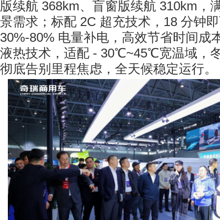
版续航 368km、盲窗版续航 310km
景需求；标配 2C 超充技术，18 分钟
30%-80% 电量补电，高效节省时间
液热技术，适配 - 30℃~45℃宽温域
彻底告别里程焦虑，全天候稳定运行。