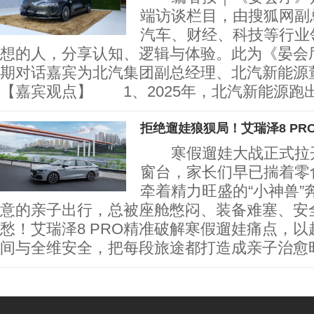
端访谈栏目，由搜狐网副
汽车、财经、科技等行业
想的人，分享认知、逻辑与体验。此为《晏会
期对话嘉宾为北汽集团副总经理、北汽新
【嘉宾观点】 1、2025年，北汽新能源跑出
拒绝遛娃狼狈局！艾瑞泽8 PR
寒假遛娃大战正式拉开
窗台，家长们早已揣着零
牵着精力旺盛的“小神兽”
意的亲子出行，总被座舱憋闷、装备难塞、安
愁！艾瑞泽8 PRO精准破解寒假遛娃痛点，
间与全维安全，把每段旅途都打造成亲子治愈