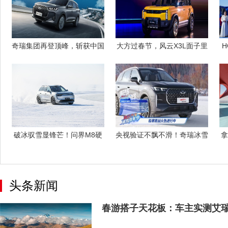
奇瑞集团再登顶峰，斩获中国
大方过春节，风云X3L面子里
H
品牌SUV
子都给足
破冰驭雪显锋芒！问界M8硬
央视验证不飘不滑！奇瑞冰雪
拿
实力征服五
嘉年华 双
头条新闻
春游搭子天花板：车主实测艾瑞泽