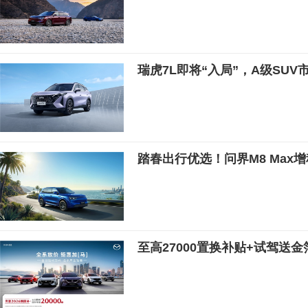
瑞虎7L即将“入局”，A级SUV
踏春出行优选！问界M8 Max
至高27000置换补贴+试驾送金