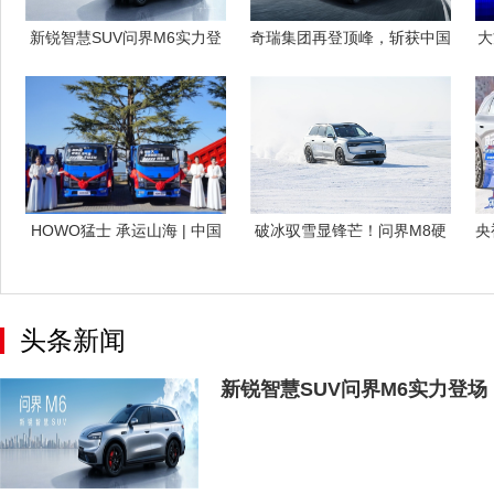
新锐智慧SUV问界M6实力登
奇瑞集团再登顶峰，斩获中国
大
场，起售
品牌SUV
HOWO猛士 承运山海 | 中国
破冰驭雪显锋芒！问界M8硬
央
重汽
实力征服五
头条新闻
新锐智慧SUV问界M6实力登场