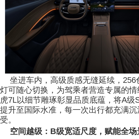
坐进车内，高级质感无缝延续，25
灯可随心切换，为驾乘者营造专属的情
虎7L以细节雕琢彰显品质底蕴，将A级
提升至国际水准，每一次出行都充满沉
受。
空间越级：B级
宽适尺
度，
赋能
全场