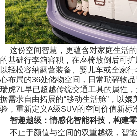
这份空间智慧，更蕴含对家庭生活的细
的基础行李箱容积，在座椅放倒后可扩展
以轻松容纳露营装备、婴儿车或全家行
心布局的36处储物空间，日常琐碎物
瑞虎7L早已超越传统交通工具的属性
据需求自由拓展的“移动生活舱”，以媲
验，重新定义A级SUV的空间价值新标
智趣越级：情感
化智能
科技，
构建零
不止于颜值与空间的双重越级，智能