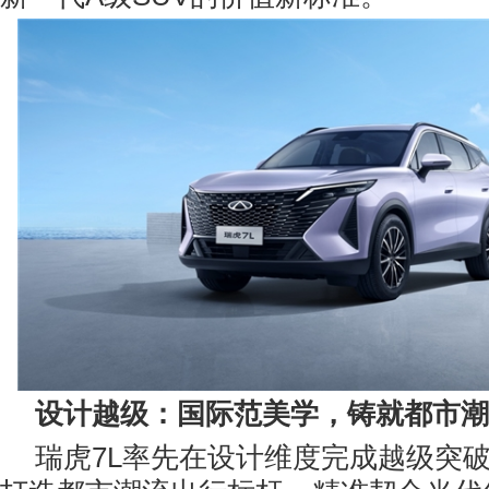
设计越级：国际范美学，
铸
就都市
潮
瑞虎7L率先在设计维度完成越级突