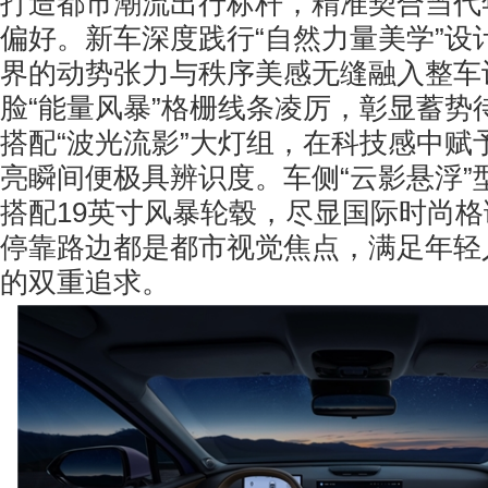
打造都市潮流出行标杆，精准契合当代
偏好。新车深度践行“自然力量美学”设
界的动势张力与秩序美感无缝融入整车
脸“能量风暴”格栅线条凌厉，彰显蓄势
搭配“波光流影”大灯组，在科技感中赋
亮瞬间便极具辨识度。车侧“云影悬浮”
搭配19英寸风暴轮毂，尽显国际时尚
停靠路边都是都市视觉焦点，满足年轻
的双重追求。