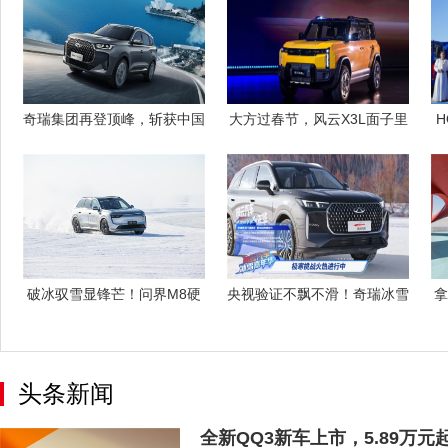
奇瑞集团再登顶峰，斩获中国
大方过春节，风云X3L面子里
H
品牌SUV
子都给足
破冰驭雪显锋芒！问界M8硬
央视验证不飘不滑！奇瑞冰雪
拿
实力征服五
嘉年华 双
头条新闻
全新QQ3新车上市，5.89万元