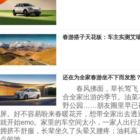
春游搭子天花板：车主实测艾瑞泽
还在为全家春游坐不下而发愁？
春风拂面，草长莺飞，
合全家出游的季节。油菜
野公园……朋友圈里早已
屏。好不容易盼来春暖花开，想带全家出去透
就开始emo。家里的车空间太小，一家人出行
拥挤不舒服，长辈坐久了头晕又腰疼；油耗高
点的地