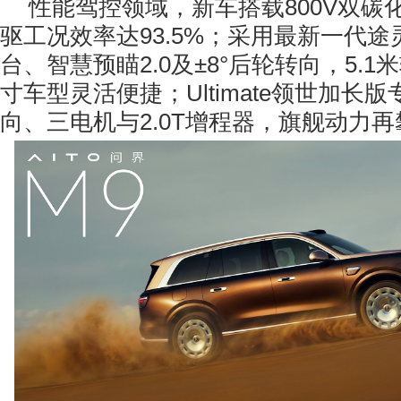
性能驾控领域，新车搭载800V双碳
驱工况效率达93.5%；采用最新一代
台、智慧预瞄2.0及±8°后轮转向，5.
寸车型灵活便捷；Ultimate领世加长
向、三电机与2.0T增程器，旗舰动力