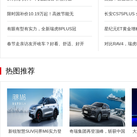
限时国补价10.19万起！高效节能无
长安CS75PLUS
有眼有型有实力，全新瑞虎8PLUS冠
星纪元ET黄金
春节走亲访友开啥车？好看、舒适、好开
对比RAV4，瑞
热图推荐
新锐智慧SUV问界M6实力登
奇瑞集团再登顶峰，斩获中国
大