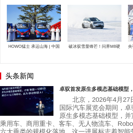
场，起售
品牌SUV
HOWO猛士 承运山海 | 中国
破冰驭雪显锋芒！问界M8硬
央
重汽
实力征服五
头条新闻
卓驭首发原生多模态基础模型，
北京，2026年4月2
国际汽车展览会期间，卓
原生多模态基础模型，并
乘用车、商用重卡、客车、无人物流车、Robot
六大垂类的规模化落地。这一进展标志着智能