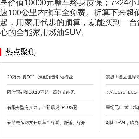
享价值10000元整车终身质保；7×24
速100公里内拖车全免费。折算下来超值
起，用家用代步的预算，就能买到一台
心的全能家用燃油SUV。
热点聚焦
20万元“真5C“，岚图知音引领行业
震撼！首届世界
限时国补价10.19万起！高效节能无
长安CS75PLUS
有眼有型有实力，全新瑞虎8PLUS冠
星纪元ET黄金
春节走亲访友开啥车？好看、舒适、好开
对比RAV4，瑞