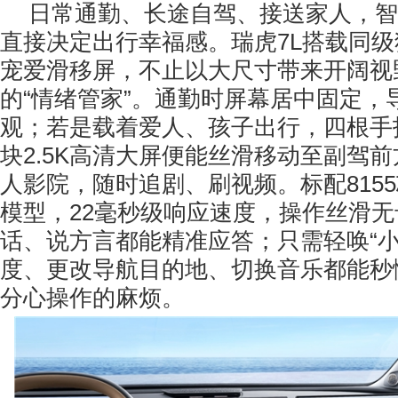
日常通勤、长途自驾、接送家人，智
直接决定出行幸福感。瑞虎7L搭载同级独
宠爱滑移屏，不止以大尺寸带来开阔视
的“情绪管家”。通勤时屏幕居中固定，
观；若是载着爱人、孩子出行，四根手
块2.5K高清大屏便能丝滑移动至副驾
人影院，随时追剧、刷视频。标配8155
模型，22毫秒级响应速度，操作丝滑
话、说方言都能精准应答；只需轻唤“小
度、更改导航目的地、切换音乐都能秒
分心操作的麻烦。