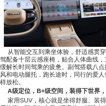
从智能交互到乘坐体验，舒适感贯穿
驾配备十层云感座椅，贴合人体曲线，
缓解长时间驾乘的疲惫。副驾搭载八点
风和电动腿托，跑长途时，同行的爱人也
样放松。
A级定位
，
B+级空间，装得下世界
家用SUV，核心就是坐得舒服、装