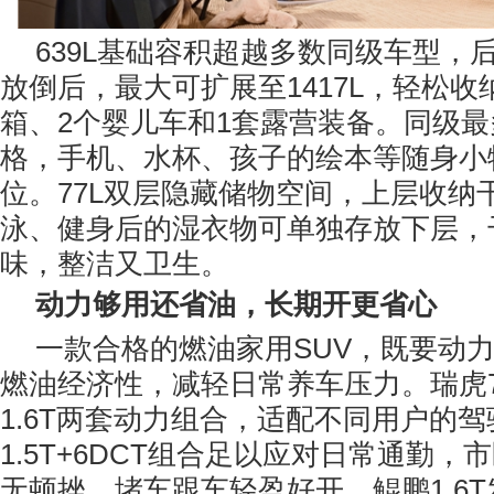
639L基础容积超越多数同级车型，后
放倒后，最大可扩展至1417L，轻松收
箱、2个婴儿车和1套露营装备。同级最
格，手机、水杯、孩子的绘本等随身小
位。77L双层隐藏储物空间，上层收纳
泳、健身后的湿衣物可单独存放下层，
味，整洁又卫生。
动力够用还省油，长期开更省心
一款合格的燃油家用SUV，既要动
燃油经济性，减轻日常养车压力。瑞虎7L
1.6T两套动力组合，适配不同用户的
1.5T+6DCT组合足以应对日常通勤
无顿挫，堵车跟车轻盈好开。鲲鹏1.6