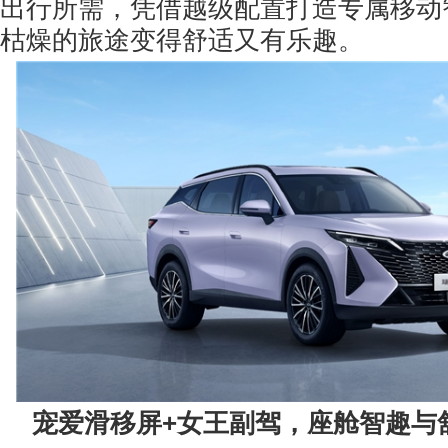
出行所需，凭借越级配置打造专属移动
枯燥的旅途变得舒适又有乐趣。
宠爱
滑移屏+女王副驾，座舱智趣与