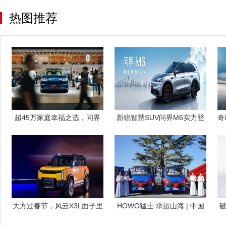
热图推荐
超45万家庭幸福之选，问界
新锐智慧SUV问界M6实力登
奇
M7亮相2
场，起售
大方过春节，风云X3L面子里
HOWO猛士 承运山海 | 中国
子都给足
重汽