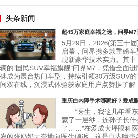
头条新闻
超45万家庭幸福之选，问界M7
5月29日，2026(第三
启幕，问界携多款重磅车
现新豪华技术实力。其中
辆的“国民SUV幸福旗舰”问界M7，凭借全面
碑成为展台热门车型，持续引领30万级SUV
间双在线，沉浸式体验获家庭用户点赞据了解
重庆白内障手术哪家好？爱成
​ “医生，我这几年看
蒙了一层纱，连孙子长什
了……”在爱成大坪眼科医
岁的张奶奶无奈地向医生倾诉。这是白内障患